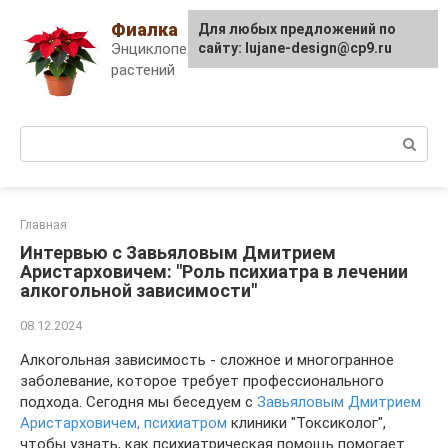
Skip
Фиалка
Для любых предложений по
to
Энциклопедия комнатных
сайту: lujane-design@cp9.ru
content
растений
Поиск:
Главная
Интервью с Завьяловым Дмитрием
Аристарховичем: "Роль психиатра в лечении
алкогольной зависимости"
08.12.2024
Алкогольная зависимость - сложное и многогранное
заболевание, которое требует профессионального
подхода. Сегодня мы беседуем с
Завьяловым Дмитрием
Аристарховичем, психиатром
клиники "Токсиколог",
чтобы узнать, как психиатрическая помощь помогает