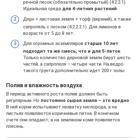
речной песок (обязательно промытый) (4:2:2:1).
Идеальная среда
для 4-летних растений
.
Дерн + листовая земля + торф (верхний), а также
сапропель с песком (4:2:2:2:1). Для лимонов в
возрасте от 5 до 8 лет.
Для огромных экземпляров
старше 10 лет
подходит та же смесь, что и для 5-леток
.
Только количество дерновой земли берут шесть
частей, а сапропеля – четыре части. На ведро
такого грунта дополнительно идет 200 г золы.
Полив и влажность воздуха
В период активного роста полив должен быть
регулярным. Но
постоянно сырая земля – это вредно
.
В ней корни испытывают нехватку кислорода, а на
листьях появляются коричневые пятна. В конечном
счете они опадают, а на земляном коме появляется
плесень.