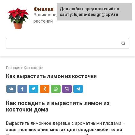
Skip
Фиалка
Для любых предложений по
to
Энциклопедия комнатных
сайту: lujane-design@cp9.ru
content
растений
Поиск:
Главная
»
Как сажать
Как вырастить лимон из косточки
Как посадить и вырастить лимон из
косточки дома
Вырастить лимонное деревце с ароматными плодами –
заветное желание многих цветоводов-любителей
.