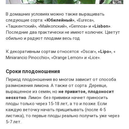
В домашних условиях можно также выращивать
следующие сорта:
«Юбилейный»
, «Eureca»,
«Ташкентский», «Майкопский», «Gennoa» и
«Lisbon»
.
Последние два практически не имеют колючек. Цветут
обильно и радуют плодами весь год.
К декоративным сортам относятся: «Oscar»,
«Lipo»
, «
Miniarancio Pinocchio», «Orange Lemon» и «Lice».
Сроки плодоношения
Период плодоношения во многом зависит от способа
размножения лимона. А также от сорта. Деревце,
выращенное из семян, но
не привитое, плодоносит
неохотно
. Лимон без прививки начнет приносить
плоды только через 15-18 лет, а то и позже. Если
каждую веточку начать прищипывать (после 4-5
листика), то первые плоды реально получить уже через
5-7 лет.