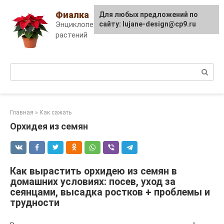
Skip
Фиалка
Для любых предложений по
to
Энциклопедия комнатных
сайту: lujane-design@cp9.ru
content
растений
Поиск:
Главная
»
Как сажать
Орхидея из семян
Как вырастить орхидею из семян в
домашних условиях: посев, уход за
сеянцами, высадка ростков + проблемы и
трудности