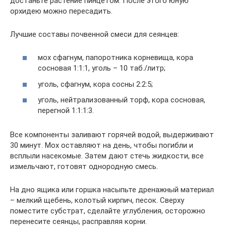
достаньте растение пинцетом. После этого юную
орхидею можно пересадить.
Лучшие составы почвенной смеси для сеянцев:
мох сфагнум, папоротника корневища, кора
сосновая 1:1:1, уголь – 10 таб./литр;
уголь, сфагнум, кора сосны 2:2:5;
уголь, нейтрализованный торф, кора сосновая,
перегной 1:1:1:3.
Все компоненты заливают горячей водой, выдерживают
30 минут. Мох оставляют на день, чтобы погибли и
всплыли насекомые. Затем дают стечь жидкости, все
измельчают, готовят однородную смесь.
На дно ящика или горшка насыпьте дренажный материал
– мелкий щебень, колотый кирпич, песок. Сверху
поместите субстрат, сделайте углубления, осторожно
перенесите сеянцы, расправляя корни.