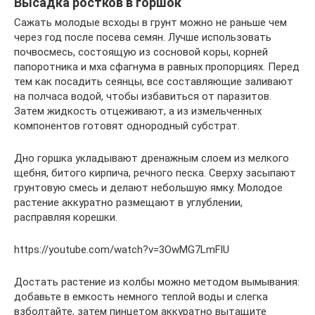
Высадка ростков в горшок
Сажать молодые всходы в грунт можно не раньше чем
через год после посева семян. Лучше использовать
почвосмесь, состоящую из сосновой коры, корней
папоротника и мха сфагнума в равных пропорциях. Перед
тем как посадить сеянцы, все составляющие заливают
на полчаса водой, чтобы избавиться от паразитов.
Затем жидкость отцеживают, а из измельченных
компонентов готовят однородный субстрат.
Дно горшка укладывают дренажным слоем из мелкого
щебня, битого кирпича, речного песка. Сверху засыпают
грунтовую смесь и делают небольшую ямку. Молодое
растение аккуратно размещают в углублении,
расправляя корешки.
https://youtube.com/watch?v=3OwMG7LmFlU
Достать растение из колбы можно методом вымывания:
добавьте в емкость немного теплой воды и слегка
взболтайте, затем пинцетом аккуратно вытащите