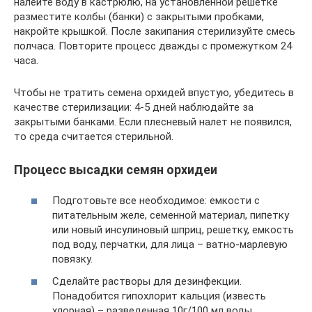
налейте воду в кастрюлю, на установленной решетке
разместите колбы (банки) с закрытыми пробками,
накройте крышкой. После закипания стерилизуйте смесь
полчаса. Повторите процесс дважды с промежутком 24
часа.
Чтобы не тратить семена орхидей впустую, убедитесь в
качестве стерилизации: 4-5 дней наблюдайте за
закрытыми банками. Если плесневый налет не появился,
то среда считается стерильной.
Процесс высадки семян орхидеи
Подготовьте все необходимое: емкости с
питательным желе, семенной материал, пипетку
или новый инсулиновый шприц, решетку, емкость
под воду, перчатки, для лица – ватно-марлевую
повязку.
Сделайте растворы для дезинфекции.
Понадобится гипохлорит кальция (известь
хлорная) – разведенная 10г/100 мл воды,