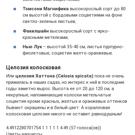
Томсони Магнифика
высокорослый сорт до 80
см высотой с бордовыми соцветиями на фоне
светло-зеленых листьев;
Факелшайн
высокорослый сорт с ярко-
красными метелками;
Нью Лук
– высотой 35-40 см, листья пурпурно-
фиолетовые, соцветия желто-оранжевые.
Целозия колосковая
Или
целозия Хаттона (Celosia spicata)
пока не очень
прижилась в наших садах, но интерес к ней в последние
годы заметно вырос. Высота ее от 20 до 120 см, а
некрупные, напоминающие колоски метельчатые
соцветия кроме красных, желтых и оранжевых оттенков
бывают окрашены и в белый цвет. А коралловая
колосковая целозия никого не оставит равнодушным!
4.4912280701754 1 1 1 1 1 4.49 (57 голоса(ов))
Цветы нарциссы