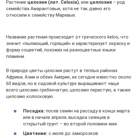
Растение
целозия (лат. Celosia)
, или
целлозия
– род
семейства Амарантовые, хотя не так давно его
относили к семейству Маревые.
Название растения происходит от греческого kelos, что
значит «пылающий, горящий» и характеризует окраску и
форму соцветий, похожих на разноцветные языки
пламени.
В природе цветы целозия растут в теплых районах
Африки, Азии и обеих Америк, их сегодня известно около
60 видов, но в садовой культуре выращивают чаще
всего целозию гребенчатую, целозию перистую, а также
целозию колосковую.
Посадка:
посев семян на рассаду в конце марта
или в начале апреля, высадка сеянцев в
открытый грунт – во второй половине мая.
Цветение:
с июля до заморозков.