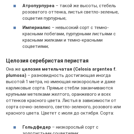
Атропурпуреа
– такой же высоты, стебель
розоватого оттенка, листья светло-зеленые,
соцветия пурпурные;
Империалис
– невысокий сорт с темно-
красными побегами, пурпурными листьями с
красными жилками и темно-красными
соцветиями;
Целозия серебристая перистая
Она же
целозия метельчатая (Celosia argentea f.
plumosa)
– разновидность достигающая иногда
высотой 1 метра, но имеющая низкорослые и даже
карликовые сорта. Прямые стебли заканчиваются
крупными метелками желтого, оранжевого и всех
оттенков красного цвета. Листья в зависимости от
сорта сочно-зеленого, светло-зеленого, розового или
красного цвета. Цветет с июля до октября. Сорта:
Гольдфедер
– низкорослый сорт с
золотистыми соцветиями;