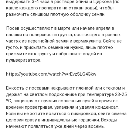
выдержать 3-4 часа в растворе Эпина и Циркона (по
капле каждого препарата на стакан воды), чтобы
размочить слишком плотную оболочку семян.
Посев осуществляют в марте или начале апреля в
плошки по поверхности грунта, состоящего в равных
частях из перегнойной земли и вермикулита. Сейте не
густо, и присыпать семена не нужно, лишь плотно
прижмите их к грунту и взбрызните водой из
пульверизатора.
https://youtube.com/watch?v=rEvzSLG4Gkw
Емкость с посевами накрывают пленкой или стеклом и
держат на светлом подоконнике при температуре 23-25
ºC, защищая от прямых солнечных лучей и время от
времени проветривая, увлажняя и удаляя конденсат.
Если вы не хотите возиться с пикировкой, сейте семена
целозии сразу в индивидуальные горшочки. Всходы
начинают появляться уже дней через восемь.