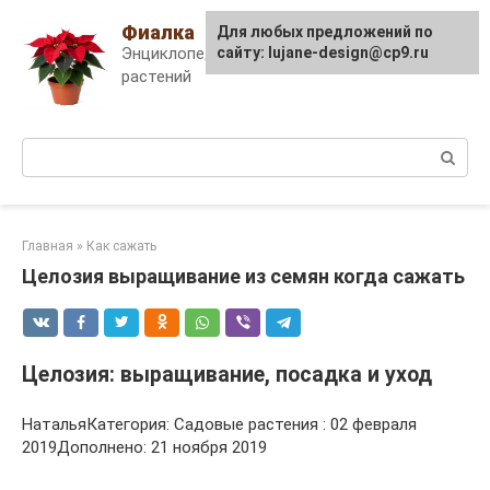
Skip
Фиалка
Для любых предложений по
to
Энциклопедия комнатных
сайту: lujane-design@cp9.ru
content
растений
Поиск:
Главная
»
Как сажать
Целозия выращивание из семян когда сажать
Целозия: выращивание, посадка и уход
НатальяКатегория: Садовые растения : 02 февраля
2019Дополнено: 21 ноября 2019