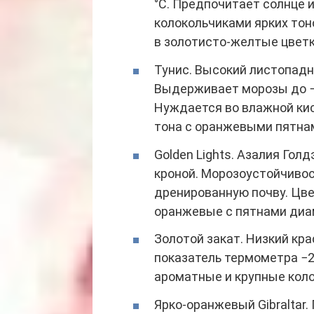
°С. Предпочитает солнце 
колокольчиками ярких то
в золотисто-желтые цветк
Тунис. Высокий листопадн
Выдерживает морозы до −27
Нуждается во влажной кис
тона с оранжевыми пятнам
Golden Lights. Азалия Гол
кроной. Морозоустойчивост
дренированную почву. Цве
оранжевые с пятнами диа
Золотой закат. Низкий кр
показатель термометра −
ароматные и крупные коло
Ярко-оранжевый Gibraltar.