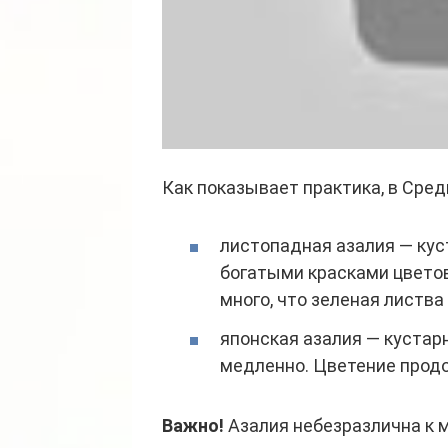
Как показывает практика, в Сред
листопадная азалия — кус
богатыми красками цветов
много, что зеленая листва
японская азалия — кустар
медленно. Цветение продо
Важно!
Азалия небезразлична к м