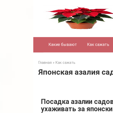
Skip
to
content
Какие бывают
Как сажать
Главная
»
Как сажать
Японская азалия са
Посадка азалии садов
ухаживать за японск