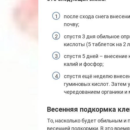
после схода снега внесен
почву;
спустя 3 дня обильное оп
кислоты (5 таблеток на 2 
спустя 5 дней – внесение
калий и фосфор;
спустя ещё неделю внесен
гуминовых кислот. Затем 
чередованием органики и
Весенняя подкормка кле
То, насколько будет обильным и
весенней подкормки. В это врем