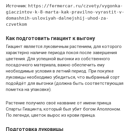
Источник:
https://fermercar.ru/czvety/vygonka-
giaczintov-k-8-marta-kak-pravilno-vyrastit-v-
domashnih-usloviyah-dalnejshij-uhod-za-
czvetkom
Как подготовить гиацинт к выгону
Гиацинт является луковичным растением, для которого
характерно наличие периода покоя после завершения
цветения. Для успешной выгонки из собственного
посадочного материала, важно обеспечить ему
необходимые условия в летний период. При покупке
луковицы необходимо убедиться, что выбранный сорт
подойдёт для выгонки (должна быть соответствующая
пометка на упаковке).
Растение получило своё название от имени принца
Спарты Гиацинта, который был убит богом Аполлоном.
По легенде, цветок вырос из крови принца.
Подготовка луковицы