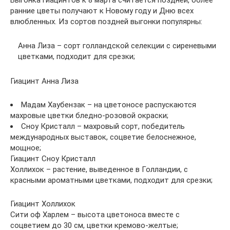
Выгонка гиацинтов к 8 марта считается поздней, более
ранние цветы получают к Новому году и Дню всех
влюбленных. Из сортов поздней выгонки популярны:
Анна Лиза – сорт голландской селекции с сиреневыми
цветками, подходит для срезки;
Гиацинт Анна Лиза
Мадам Хаубензак – на цветоносе распускаются
махровые цветки бледно-розовой окраски;
Сноу Кристалл – махровый сорт, победитель
международных выставок, соцветие белоснежное,
мощное;
Гиацинт Сноу Кристалл
Холлихок – растение, выведенное в Голландии, с
красными ароматными цветками, подходит для срезки;
Гиацинт Холлихок
Сити оф Харлем – высота цветоноса вместе с
соцветием до 30 см, цветки кремово-желтые;