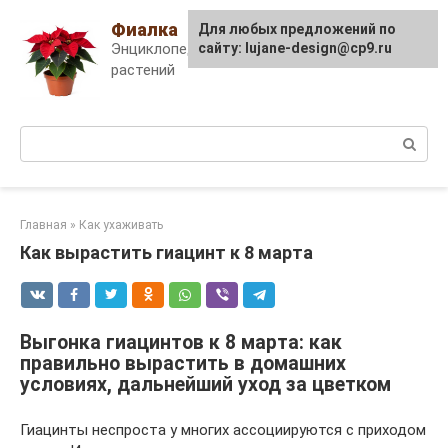
Skip
Фиалка
Для любых предложений по
to
Энциклопедия комнатных
сайту: lujane-design@cp9.ru
content
растений
Поиск:
Главная
»
Как ухаживать
Как вырастить гиацинт к 8 марта
Выгонка гиацинтов к 8 марта: как
правильно вырастить в домашних
условиях, дальнейший уход за цветком
Гиацинты неспроста у многих ассоциируются с приходом