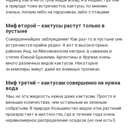
Африку, как и на остров Мадагаскар, и в Индию, где они
в природе тоже встречаются, кактусы, по мнению
ученых, попали либо на парусниках, либо с птицами.
Миф второй – кактусы растут только в
пустыне
Совершеннейшее заблуждение! Как раз-то в пустыне они
встречаются крайне редко. А вот в высокогорных
районах Анд, на Мексиканском нагорье, в саваннах и
степях Южной Бразилии, Аргентины и Уругвая очень
много различных видов кактусов. Некоторые
экземпляры живут даже во влажных тропиках.
Миф третий – кактусам совершенно не нужна
вода
Увы, но эта жидкость нужна даже кактусам. Просто в
меньших количествах, чем остальным их зеленым
собратьям. В природе большинство видов этих растений
произрастает в местностях, где в течение года очень
неравномерное распределение осадков (но они есть!).