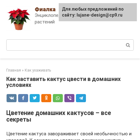
Skip
Фиалка
Для любых предложений по
to
Энциклопедия комнатных
сайту: lujane-design@cp9.ru
content
растений
Поиск:
Главная
»
Как ухаживать
Как заставить кактус цвести в домашних
условиях
Цветение домашних кактусов – все
секреты
Цветение кактуса завораживает своей необычностью и